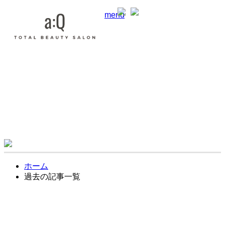
menu
合同会社 VieNouvelle
東京都東村山市栄町3-11-9UMOORE久米川1F a:Q
042-313-0321
TEL.
ホーム
過去の記事一覧