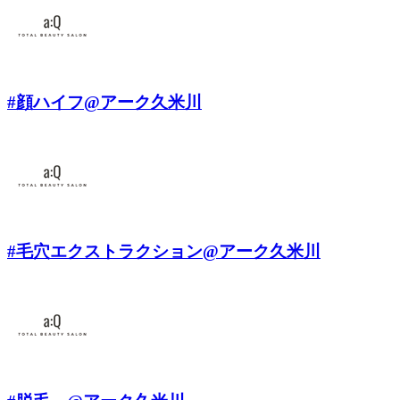
#顔ハイフ@アーク久米川
#毛穴エクストラクション@アーク久米川