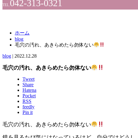
042-313-0321
TEL.
ホーム
blog
毛穴の汚れ、あきらめたら勿体ない
blog
|
2022.12.28
毛穴の汚れ、あきらめたら勿体ない
Tweet
Share
Hatena
Pocket
RSS
feedly
Pin it
毛穴の汚れ、あきらめたら勿体ない
鏡を見るたび気にはなっているけど、自分ではどうし