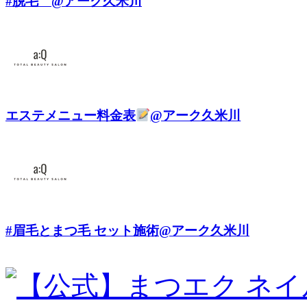
#脱毛 @アーク久米川
エステメニュー料金表
@アーク久米川
#眉毛とまつ毛 セット施術@アーク久米川