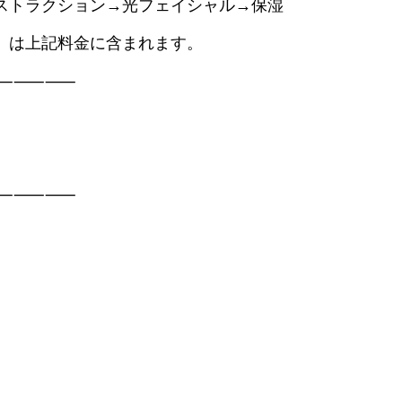
ストラクション→光フェイシャル→保湿
」は上記料金に含まれます。
⸺⸺⸺
⸺⸺⸺