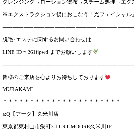
クレンジング→ローション塗布→スチーム処理→エク
※エクストラクション後におこなう「光フェイシャル
⸺⸺⸺⸺⸺⸺⸺⸺⸺⸺⸺⸺
脱毛･エステに関するお問い合わせは
LINE ID ⇨ 261fjpwd までお願いします
⸺⸺⸺⸺⸺⸺⸺⸺⸺⸺⸺⸺
皆様のご来店を心よりお待ちしております
MURAKAMI
＊＊＊＊＊＊＊＊＊＊＊＊＊＊＊＊＊＊＊＊＊＊
a:Q【アーク】久米川店
東京都東村山市栄町3-11-9 UMOORE久米川1F