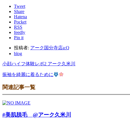
Tweet
Share
Hatena
Pocket
RSS
feedly
Pin it
投稿者:
アーク国分寺店a:Q
blog
小顔ハイフ体験レポ2 アーク久米川
振袖を綺麗に着るために
関連記事一覧
#美肌脱毛 @アーク久米川