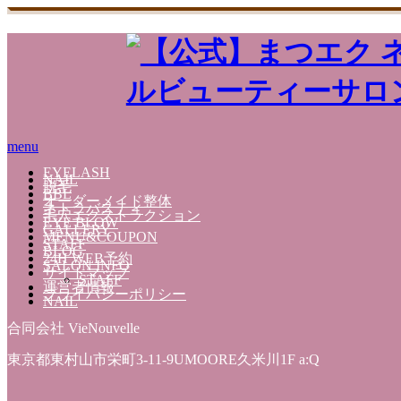
menu
EYELASH
NAIL
脱毛
BBL
オーダーメイド整体
ネトラバスティ
毛穴エクストラクション
EYE BLOW
GALLERY
MENU&COUPON
STAFF
BLOG
24H WEB予約
SALON INFO
サイトマップ
STAFF
運営者情報
プライバシーポリシー
NAIL
合同会社 VieNouvelle
東京都東村山市栄町3-11-9UMOORE久米川1F a:Q