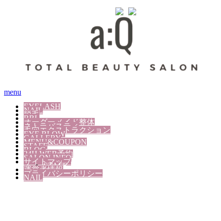
menu
EYELASH
NAIL
脱毛
BBL
オーダーメイド整体
ネトラバスティ
毛穴エクストラクション
EYE BLOW
GALLERY
MENU&COUPON
STAFF
BLOG
24H WEB予約
SALON INFO
サイトマップ
STAFF
運営者情報
プライバシーポリシー
NAIL
合同会社 VieNouvelle
東京都東村山市栄町3-11-9UMOORE久米川1F a:Q