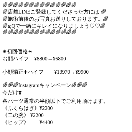
🌈🌈🌈🌈🌈🌈🌈🌈🌈🌈🌈🌈🌈🌈
🌈店舗LINEご登録してくださった方には 🌈
🌈施術前後のお写真お送りしております。🌈
🌈a;Qで一緒にキレイになりましょう♡♡🌈
🌈🌈🌈🌈🌈🌈🌈🌈🌈🌈🌈🌈🌈🌈
✴︎初回価格✴︎
お顔ハイフ ¥8800→¥6800
小顔矯正➕ハイフ ¥13970→¥9900
🌈🌈🌈Instagramキャンペーン🌈🌈🌈
今だけ❣️
各パーツ通常の半額以下でご利用頂けます。
《ふくらはぎ》¥2200
《二の腕》 ¥2200
《ヒップ》 ¥4400