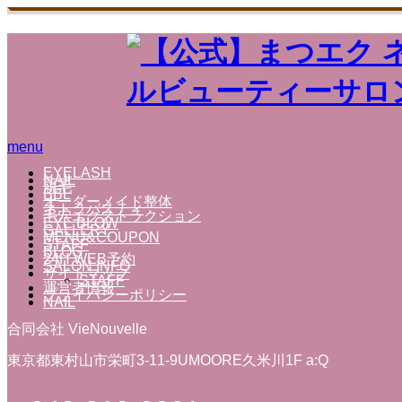
menu
EYELASH
NAIL
脱毛
BBL
オーダーメイド整体
ネトラバスティ
毛穴エクストラクション
EYE BLOW
GALLERY
MENU&COUPON
STAFF
BLOG
24H WEB予約
SALON INFO
サイトマップ
STAFF
運営者情報
プライバシーポリシー
NAIL
合同会社 VieNouvelle
東京都東村山市栄町3-11-9UMOORE久米川1F a:Q