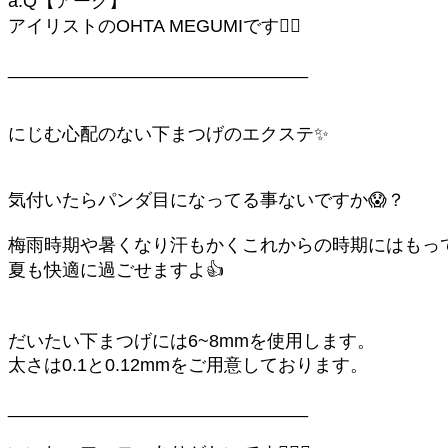
a:Q【アーク】
アイリストのOHTA MEGUMIです🙇‍♀️
______________________________
にじむ心配のない下まつげのエクステ✨
気付いたらパンダ目になってる事ないですか😱？
梅雨時期や暑くなり汗もかくこれからの時期にはもっ
夏も快適に過ごせますよ👍
だいたい下まつげには6~8mmを使用します。
太さは0.1と0.12mmをご用意しております。
______________________________