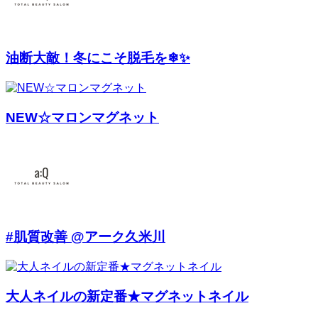
油断大敵！冬にこそ脱毛を❄✨
NEW☆マロンマグネット
#肌質改善 @アーク久米川
大人ネイルの新定番★マグネットネイル