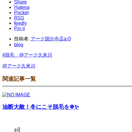
Share
Hatena
Pocket
RSS
feedly
Pin it
投稿者:
アーク国分寺店a:Q
blog
#脱毛 @アーク久米川
@アーク久米川
関連記事一覧
油断大敵！冬にこそ脱毛を❄✨