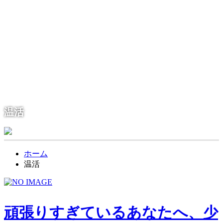
東京都東村山市栄町3-11-9UMOORE久米川1F a:Q
042-313-0321
TEL.
温活
ホーム
温活
頑張りすぎているあなたへ、少