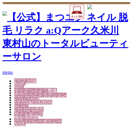
menu
EYELASH
NAIL
脱毛
BBL
オーダーメイド整体
ネトラバスティ
毛穴エクストラクション
EYE BLOW
GALLERY
MENU&COUPON
STAFF
BLOG
24H WEB予約
SALON INFO
サイトマップ
STAFF
運営者情報
プライバシーポリシー
NAIL
合同会社 VieNouvelle