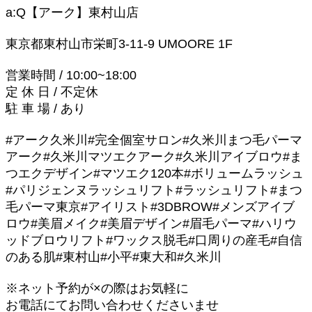
a:Q【アーク】東村山店
東京都東村山市栄町3-11-9 UMOORE 1F
営業時間 / 10:00~18:00
定 休 日 / 不定休
駐 車 場 / あり
#アーク久米川#完全個室サロン#久米川まつ毛パーマ
アーク#久米川マツエクアーク#久米川アイブロウ#ま
つエクデザイン#マツエク120本#ボリュームラッシュ
#パリジェンヌラッシュリフト#ラッシュリフト#まつ
毛パーマ東京#アイリスト#3DBROW#メンズアイブ
ロウ#美眉メイク#美眉デザイン#眉毛パーマ#ハリウ
ッドブロウリフト#ワックス脱毛#口周りの産毛#自信
のある肌#東村山#小平#東大和#久米川
※ネット予約が×の際はお気軽に
お電話にてお問い合わせくださいませ