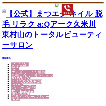
menu
EYELASH
NAIL
脱毛
BBL
オーダーメイド整体
ネトラバスティ
毛穴エクストラクション
EYE BLOW
GALLERY
MENU&COUPON
STAFF
BLOG
24H WEB予約
SALON INFO
サイトマップ
STAFF
運営者情報
プライバシーポリシー
NAIL
合同会社 VieNouvelle