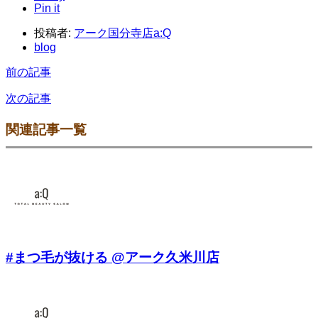
Pin it
投稿者:
アーク国分寺店a:Q
blog
前の記事
次の記事
関連記事一覧
#まつ毛が抜ける @アーク久米川店