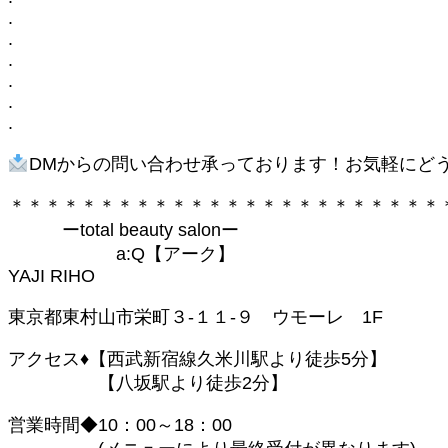
.
.
.
.
.
.
DMからの問い合わせ承っております！お気軽にど
＊＊＊＊＊＊＊＊＊＊＊＊＊＊＊＊＊＊＊＊＊＊＊＊
ーtotal beauty salonー
a:Q【アーク】
YAJI RIHO
東京都東村山市栄町３-１１-９ ウモーレ 1F
アクセス♦︎【西武新宿線久米川駅より徒歩5分】
【八坂駅より徒歩2分】
営業時間◆10：00～18：00