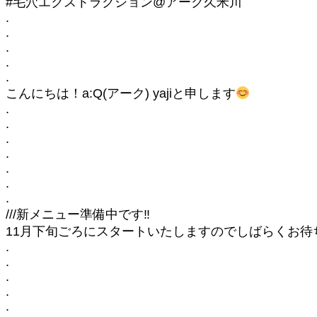
#毛穴エクストラクション@アーク久米川
.
.
.
.
.
こんにちは！a:Q(アーク) yajiと申します
.
.
.
.
.
.
.
///新メニュー準備中です‼︎
11月下旬ごろにスタートいたしますのでしばらくお
.
.
.
.
.