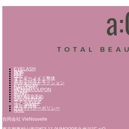
EYELASH
NAIL
脱毛
BBL
オーダーメイド整体
ネトラバスティ
毛穴エクストラクション
EYE BLOW
GALLERY
MENU&COUPON
STAFF
BLOG
24H WEB予約
SALON INFO
サイトマップ
STAFF
運営者情報
プライバシーポリシー
NAIL
合同会社 VieNouvelle