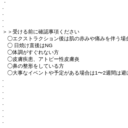
．
.
.
.
.
＞＞受ける前に確認事項ください
◯エクストラクション後は肌の赤みや痛みを伴う
◯ 日焼け直後はNG
◯体調がすぐれない方
◯皮膚疾患、アトピー性皮膚炎
◯鼻の整形をしている方
◯大事なイベントや予定がある場合は1〜2週間は避
.
.
.
.
.
.
.
.
.