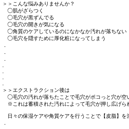
＞＞こんな悩みありませんか？
◯肌がざらつく
◯毛穴が黒ずんでる
◯毛穴の開きが気になる
◯角質のケアしているのになかなか汚れが落ちない
◯毛穴を隠すために厚化粧になってしまう
．
．
．
.
.
.
.
＞＞エクストラクション後は
◯毛穴の汚れが落ちたことで毛穴がポコっと穴が空
※これは蓄積された汚れによって毛穴が押し広げら
日々の保湿ケアや角質ケアを行うことで【皮脂】を溜
．