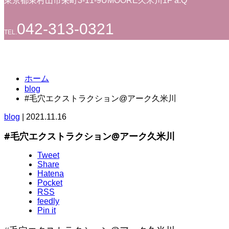
東京都東村山市栄町3-11-9UMOORE久米川1F a:Q
042-313-0321
TEL.
ホーム
blog
#毛穴エクストラクション@アーク久米川
blog
|
2021.11.16
#毛穴エクストラクション@アーク久米川
Tweet
Share
Hatena
Pocket
RSS
feedly
Pin it