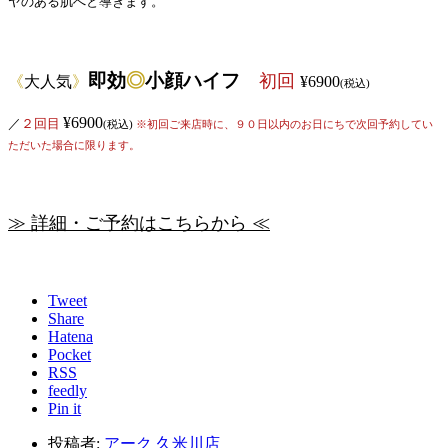
ヤのある肌へと導きます。
即効
◎
小顔ハイフ
初回
《
大人気
》
¥6900
(税込)
¥6900
／
２回目
(税込)
※初回ご来店時に、９０日以内のお日にちで次回予約してい
ただいた場合に限ります。
≫ 詳細・ご予約はこちらから ≪
Tweet
Share
Hatena
Pocket
RSS
feedly
Pin it
投稿者:
アーク 久米川店