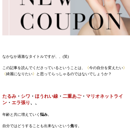
なかなか過激なタイトルですが、、(笑)
この記事を読んでくださっているということは、
《
今の自分を変えたい
》
《
綺麗になりたい
》
と思ってらっしゃるのではないでしょうか？
たるみ
・
シワ
・
ほうれい線
・
二重あご
・
マリオネットライ
ン
・
エラ張り
、、
年齢と共に増えていく
悩み
。
自分ではどうすることも出来ないという
焦り
。