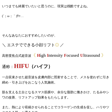
いつまでも綺麗でいたいと思うのに、現実は残酷ですよね。
(´；ω；｀)ｳｯ…
そんなあなたにおすすめしたいのが、
＼ エステでできる小顔リフト
◎
／
《
igh
ntensity
ocused
ltrasound
》
H
I
F
U
高密度焦点式超音波
HIFU
（ハイフ）
通称：
一点収束させた超音波を皮膚内部に照射することで、メスを使わずに引き
締め・引き上げをおこなう人気施術。
肌を支える土台となるスマス筋膜や、余分な脂肪に働きかけ、たるみやシ
ワの改善、リフトアップ効果をもたらします。
また、熱により収縮させられることでコラーゲンの生成を促し、ハリやツ