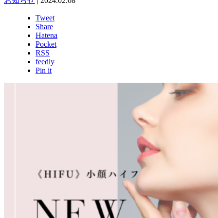
お知らせ
|
2024.02.08
Tweet
Share
Hatena
Pocket
RSS
feedly
Pin it