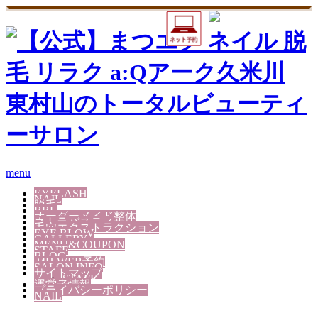
menu
EYELASH
NAIL
脱毛
BBL
オーダーメイド整体
ネトラバスティ
毛穴エクストラクション
EYE BLOW
GALLERY
MENU&COUPON
STAFF
BLOG
24H WEB予約
SALON INFO
サイトマップ
STAFF
運営者情報
プライバシーポリシー
NAIL
合同会社 VieNouvelle