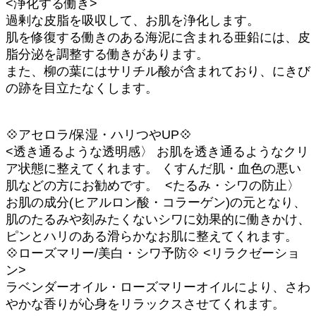
<浄化する働き>
過剰な皮脂を吸収して、お肌を浄化します。
肌を修復する働きのある海泥に含まれる亜鉛には、皮
脂分泌を調整する働きがあります。
また、柳の葉にはサリチル酸が含まれており、にきび
の跡を目立たなくします。
💠アセロラ/保湿・ハリつやUP💠
<透き通るような透明感〉 お肌を透き通るようなクリ
ア状態に整えてくれます。 くすんだ肌・血色の悪い
肌などの方にお勧めです。 ⁡ <たるみ・シワの防止〉
お肌の成分(ヒアルロン酸・コラーゲン)の元となり、
肌のたるみや刻みたくないシワに効果的に働きかけ、
ピンとハリのある滑らかなお肌に整えてくれます。 ⁡ ⁡
💠ローズマリー/美白・シワ予防💠 <リラクゼーショ
ン>
ラベンダーオイル・ローズマリーオイルにより、さわ
やかな香りが心身をリラックスさせてくれます。