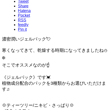
Tweet
Share
Hatena
Pocket
RSS
feedly
Pin it
濃密潤いジェルパック💘
寒くなってきて、乾燥する時期になってきましたね⛄️
❄️
そこでオススメなのが☝️
《ジェルパック》です💓
植物成分配合のパックを3種類からお選びいただけま
す♫
💠ティーツリー/ニキビ・さっぱり💠