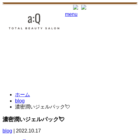
menu
合同会社 VieNouvelle
東京都東村山市栄町3-11-9UMOORE久米川1F a:Q
042-313-0321
TEL.
ホーム
blog
濃密潤いジェルパック💘
濃密潤いジェルパック💘
blog
|
2022.10.17