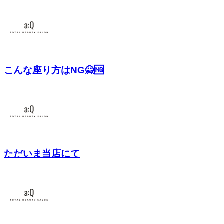
こんな座り方はNG🙅🆖
ただいま当店にて