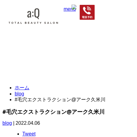
menu
合同会社 VieNouvelle
東京都東村山市栄町3-11-9UMOORE久米川1F a:Q
042-313-0321
TEL.
ホーム
blog
#毛穴エクストラクション@アーク久米川
#毛穴エクストラクション@アーク久米川
blog
|
2022.04.06
Tweet