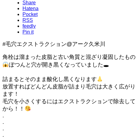
Share
Hatena
Pocket
RSS
feedly
Pin it
#毛穴エクストラクション@アーク久米川
角栓は溜まった皮脂と古い角質と混ざり凝固したもの
ぽつんと穴が開き黒くなっていました🕳
詰まるとそのまま酸化し黒くなります
放置すればどんどん皮脂が詰まり毛穴は大きく広がり
ます！
毛穴を小さくするにはエクストラクションで除去して
から！！
.
.
.
.