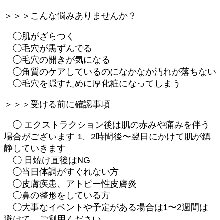
＞＞＞こんな悩みありませんか？
◯肌がざらつく
◯毛穴が黒ずんでる
◯毛穴の開きが気になる
◯角質のケアしているのになかなか汚れが落ちない
◯毛穴を隠すために厚化粧になってしまう
＞＞＞受ける前に確認事項
◯ エクストラクション後は肌の赤みや痛みを伴う
場合がございます 1、2時間後〜翌日にかけて肌が鎮
静していきます
◯ 日焼け直後はNG
◯当日体調がすぐれない方
◯皮膚疾患、アトピー性皮膚炎
◯鼻の整形をしている方
◯大事なイベントや予定がある場合は1〜2週間は
避けて ご利用ください