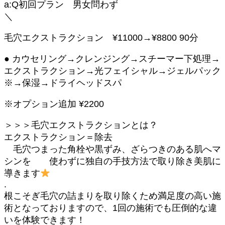
a:Q初回プラン 男女問わず
＼
毛穴エクストラクション ¥11000→¥8800 90分
● カウセリング→クレンジング→スチーマー下処理→
エクストラクション→光フェイシャル→ジェルパック
※→保湿→ドライヘッドスパ
※オプション追加 ¥2200
＞＞＞毛穴エクストラクションとは？
エクストラクション＝除去
毛穴つまった角栓や黒ずみ、ざらつきのある肌へマ
シンを 使わずに独自の手技方法で取り除き美肌に
導きます
.
根こそぎ毛穴の詰まりを取り除くため満足度の高い施
術となっておりますので、1回の施術でも圧倒的な違
いを体験できます！