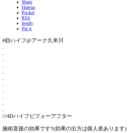
Share
Hatena
Pocket
RSS
feedly
Pin it
#顔ハイフ@アーク久米川
.
.
.
.
.
.
.
.
.
.
.
///4Dハイフビフォーアフター
施術直後の効果です‼︎(効果の出方は個人差あります)