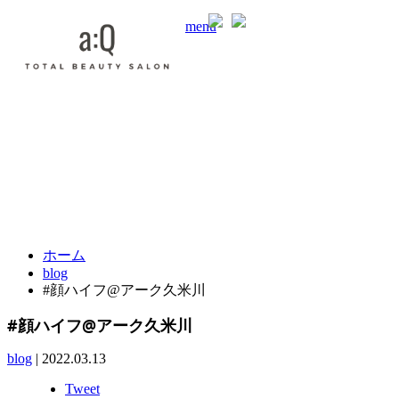
menu
合同会社 VieNouvelle
東京都東村山市栄町3-11-9UMOORE久米川1F a:Q
042-313-0321
TEL.
ホーム
blog
#顔ハイフ@アーク久米川
#顔ハイフ@アーク久米川
blog
|
2022.03.13
Tweet