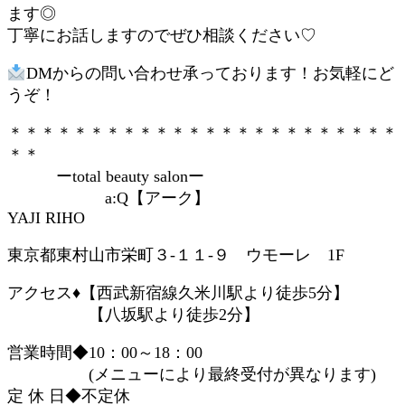
ます◎
丁寧にお話しますのでぜひ相談ください♡
DMからの問い合わせ承っております！お気軽にど
うぞ！
＊＊＊＊＊＊＊＊＊＊＊＊＊＊＊＊＊＊＊＊＊＊＊＊
＊＊
ーtotal beauty salonー
a:Q【アーク】
YAJI RIHO
東京都東村山市栄町３-１１-９ ウモーレ 1F
アクセス♦︎【西武新宿線久米川駅より徒歩5分】
【八坂駅より徒歩2分】
営業時間◆10：00～18：00
(メニューにより最終受付が異なります)
定 休 日◆不定休